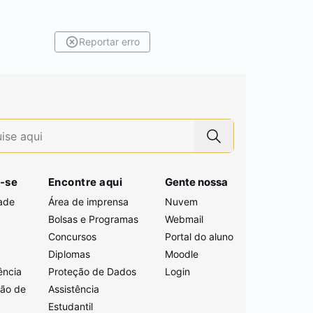
Reportar erro
-se
Encontre aqui
Gente nossa
ade
Área de imprensa
Nuvem
Bolsas e Programas
Webmail
Concursos
Portal do aluno
i
Diplomas
Moodle
ência
Proteção de Dados
Login
ção de
Assistência
Estudantil