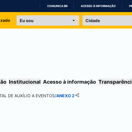
COMUNICA BR
ACESSO À INFORMAÇÃO
P
IR
izado
PARA
O
CONTEÚDO
são
Institucional
Acesso à informação
Transparênci
TAL DE AUXÍLIO A EVENTOS
/
ANEXO 2