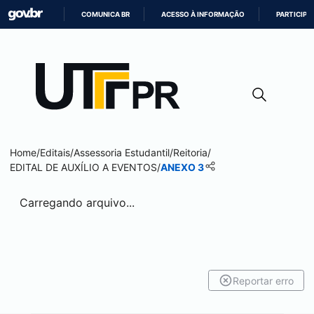
COMUNICA BR
ACESSO À INFORMAÇÃO
PARTICIPE
IR
PARA
O
CONTEÚDO
Home
/
Editais
/
Assessoria Estudantil
/
Reitoria
/
EDITAL DE AUXÍLIO A EVENTOS
/
ANEXO 3
Carregando arquivo...
Reportar erro