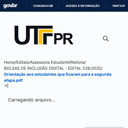
COMUNICA BR
ACESSO À INFORMAÇÃO
PARTICIPE
IR
PARA
O
CONTEÚDO
Home
/
Editais
/
Assessoria Estudantil
/
Reitoria
/
BOLSAS DE INCLUSÃO DIGITAL - EDITAL 028/2020
/
Orientação aos estudantes que ficaram para a segunda
etapa.pdf
Carregando arquivo...