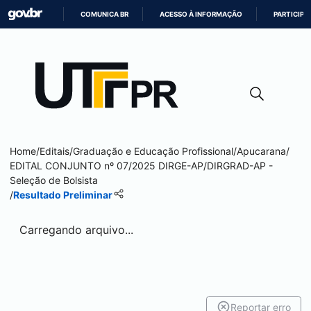
COMUNICA BR
ACESSO À INFORMAÇÃO
PARTICIPE
IR
PARA
O
CONTEÚDO
Home
/
Editais
/
Graduação e Educação Profissional
/
Apucarana
/
EDITAL CONJUNTO nº 07/2025 DIRGE-AP/DIRGRAD-AP -
Seleção de Bolsista
/
Resultado Preliminar
Carregando arquivo...
Reportar erro