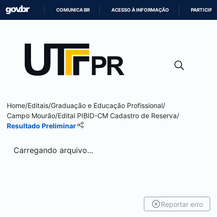
COMUNICA BR
ACESSO À INFORMAÇÃO
PARTICIPE
IR
PARA
O
CONTEÚDO
Home
/
Editais
/
Graduação e Educação Profissional
/
Campo Mourão
/
Edital PIBID-CM Cadastro de Reserva
/
Resultado Preliminar
Carregando arquivo...
Reportar erro