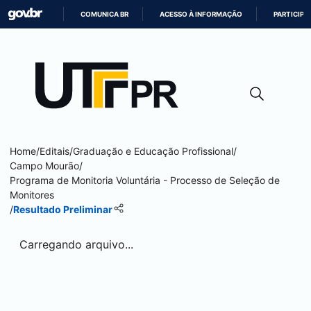
COMUNICA BR
ACESSO À INFORMAÇÃO
PARTICIPE
IR
PARA
O
CONTEÚDO
Home
/
Editais
/
Graduação e Educação Profissional
/
Campo Mourão
/
Programa de Monitoria Voluntária - Processo de Seleção de
Monitores
/
Resultado Preliminar
Carregando arquivo...