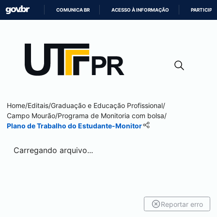
COMUNICA BR
ACESSO À INFORMAÇÃO
PARTICIPE
IR
PARA
O
CONTEÚDO
Home
/
Editais
/
Graduação e Educação Profissional
/
Campo Mourão
/
Programa de Monitoria com bolsa
/
Plano de Trabalho do Estudante-Monitor
Carregando arquivo...
Reportar erro