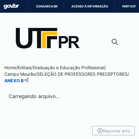
COMUNICA BR
ACESSO À INFORMAÇÃO
PARTICIPE
IR
PARA
O
CONTEÚDO
Home
/
Editais
/
Graduação e Educação Profissional
/
Campo Mourão
/
SELEÇÃO DE PROFESSORES PRECEPTORES
/
ANEXO B
Carregando arquivo...
Reportar erro