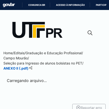
COMUNICA BR
ACESSO À INFORMAÇÃO
PARTICIPE
IR
PARA
O
CONTEÚDO
Home
/
Editais
/
Graduação e Educação Profissional
/
Campo Mourão
/
Seleção para Ingresso de alunos bolsistas no PET
/
ANEXO II (.pdf)
Carregando arquivo...
Reportar erro