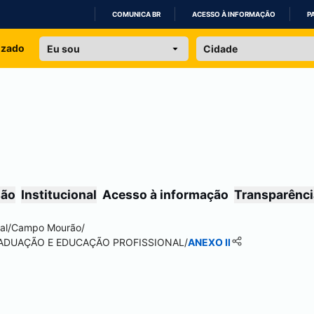
COMUNICA BR
ACESSO À INFORMAÇÃO
P
IR
izado
PARA
O
CONTEÚDO
são
Institucional
Acesso à informação
Transparênci
al
/
Campo Mourão
/
RADUAÇÃO E EDUCAÇÃO PROFISSIONAL
/
ANEXO II