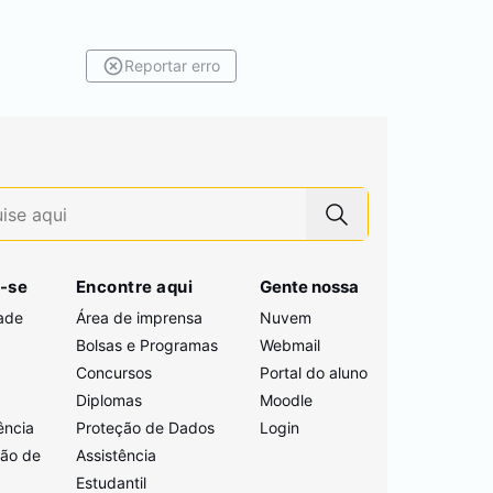
Reportar erro
-se
Encontre aqui
Gente nossa
ade
Área de imprensa
Nuvem
Bolsas e Programas
Webmail
Concursos
Portal do aluno
i
Diplomas
Moodle
ência
Proteção de Dados
Login
ção de
Assistência
Estudantil