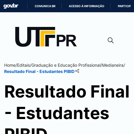
COMUNICA BR
ACESSO À INFORMAÇÃO
PARTICIPE
IR
PARA
O
CONTEÚDO
Home
/
Editais
/
Graduação e Educação Profissional
/
Medianeira
/
Resultado Final - Estudantes PIBID
Resultado Final
- Estudantes