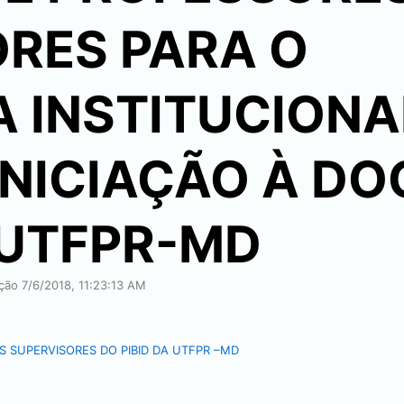
RES PARA O
 INSTITUCIONA
INICIAÇÃO À D
A UTFPR-MD
ação
7/6/2018, 11:23:13 AM
 SUPERVISORES DO PIBID DA UTFPR –MD