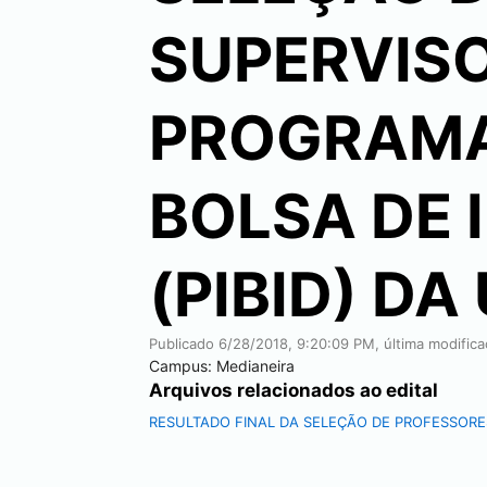
SUPERVISO
PROGRAMA
BOLSA DE 
(PIBID) D
Publicado
6/28/2018, 9:20:09 PM
, última modific
Campus:
Medianeira
Arquivos relacionados ao edital
RESULTADO FINAL DA SELEÇÃO DE PROFESSORES