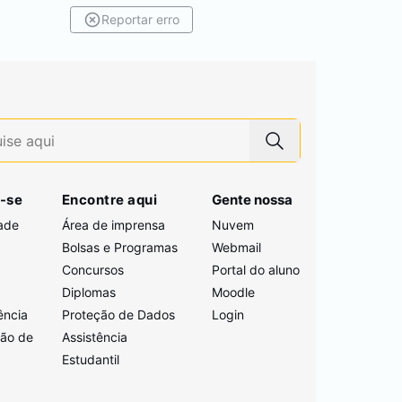
Reportar erro
-se
Encontre aqui
Gente nossa
ade
Área de imprensa
Nuvem
Bolsas e Programas
Webmail
Concursos
Portal do aluno
i
Diplomas
Moodle
ência
Proteção de Dados
Login
ção de
Assistência
Estudantil
a