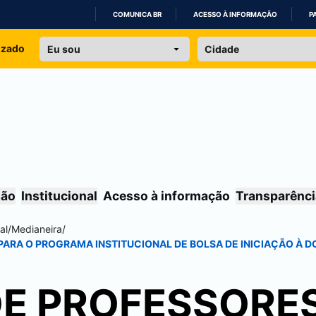
COMUNICA BR
ACESSO À INFORMAÇÃO
P
IR
izado
PARA
O
CONTEÚDO
são
Institucional
Acesso à informação
Transparênci
al
/
Medianeira
/
ARA O PROGRAMA INSTITUCIONAL DE BOLSA DE INICIAÇÃO À DO
DE PROFESSORE