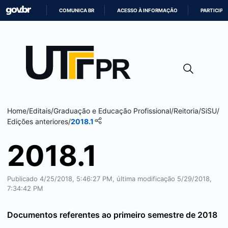
COMUNICA BR
ACESSO À INFORMAÇÃO
PARTICIPE
IR
PARA
O
CONTEÚDO
Home
/
Editais
/
Graduação e Educação Profissional
/
Reitoria
/
SiSU
/
Edições anteriores
/
2018.1
2018.1
Publicado 4/25/2018, 5:46:27 PM, última modificação 5/29/2018,
7:34:42 PM
Documentos referentes ao primeiro semestre de 2018