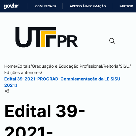
COMUNICA BR
ACESSO À INFORMAÇÃO
PARTICIPE
IR
PARA
O
CONTEÚDO
Home
/
Editais
/
Graduação e Educação Profissional
/
Reitoria
/
SiSU
/
Edições anteriores
/
Edital 39-2021-PROGRAD-Complementação da LE SISU
2021.1
Edital 39-
2021-