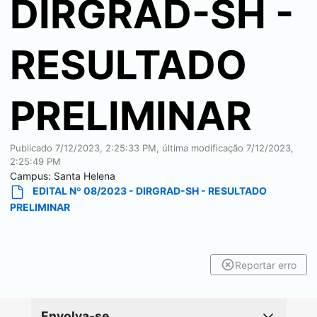
DIRGRAD-SH -
RESULTADO
PRELIMINAR
Publicado
7/12/2023, 2:25:33 PM
, última modificação
7/12/2023,
2:25:49 PM
Campus:
Santa Helena
EDITAL Nº 08/2023 - DIRGRAD-SH - RESULTADO
PRELIMINAR
Reportar erro
Envolva-se