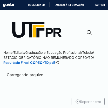
COMUNICA BR
ACESSO À INFORMAÇÃO
PARTICIPE
IR
PARA
O
CONTEÚDO
Home
/
Editais
/
Graduação e Educação Profissional
/
Toledo
/
ESTÁGIO OBRIGATÓRIO NÃO REMUNERADO COPEQ-TD
/
Resultado Final_COPEQ-TD.pdf
Carregando arquivo...
Reportar erro