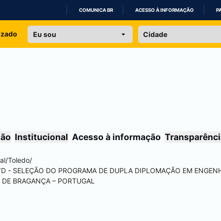
COMUNICA BR
ACESSO À INFORMAÇÃO
P
IR
izado
PARA
O
CONTEÚDO
são
Institucional
Acesso à informação
Transparênci
al
/
Toledo
/
-TD - SELEÇÃO DO PROGRAMA DE DUPLA DIPLOMAÇÃO EM ENGENH
O DE BRAGANÇA – PORTUGAL