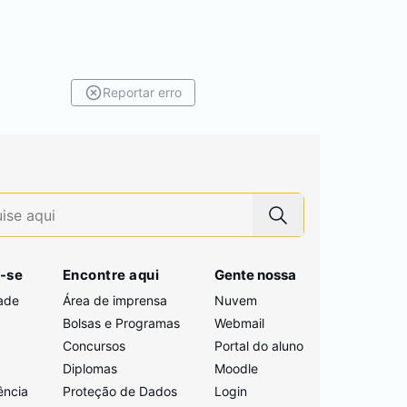
Reportar erro
-se
Encontre aqui
Gente nossa
ade
Área de imprensa
Nuvem
Bolsas e Programas
Webmail
Concursos
Portal do aluno
i
Diplomas
Moodle
ência
Proteção de Dados
Login