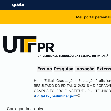
Meu portal personal
Ensino
Pesquisa
Inovação
Exten
Home
/
Editais
/
Graduação e Educação Profission
RESULTADO DO EDITAL 012/2018 – DIRGRAD
CÂMPUS
TOLEDO
E INSTITUTO POLITÉCNIC
/
Edital 12_preliminar.pdf
Carregando arquivo...