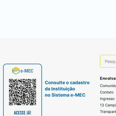
Envolva
Consulte o cadastro
Comunid
da Instituição
Contato
no Sistema e-MEC
Ingresso
13 Camp
Transpar