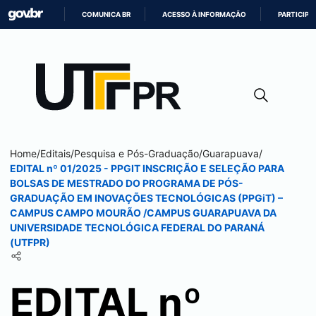
COMUNICA BR
ACESSO À INFORMAÇÃO
PARTICIPE
IR
PARA
O
CONTEÚDO
Home
/
Editais
/
Pesquisa e Pós-Graduação
/
Guarapuava
/
EDITAL nº 01/2025 - PPGIT INSCRIÇÃO E SELEÇÃO PARA
BOLSAS DE MESTRADO DO PROGRAMA DE PÓS-
GRADUAÇÃO EM INOVAÇÕES TECNOLÓGICAS (PPGiT) –
CAMPUS
CAMPO MOURÃO
/CAMPUS
GUARAPUAVA
DA
UNIVERSIDADE TECNOLÓGICA FEDERAL DO PARANÁ
(UTFPR)
EDITAL nº