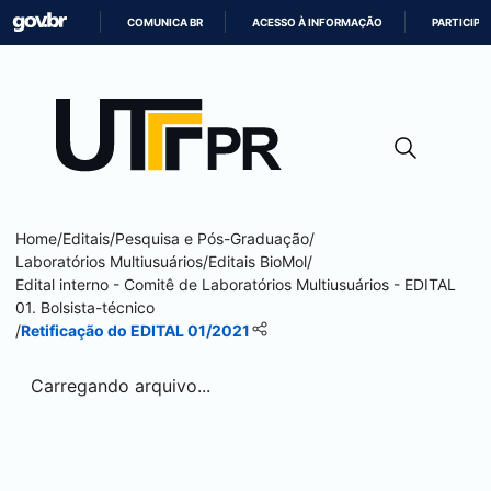
COMUNICA BR
ACESSO À INFORMAÇÃO
PARTICIPE
IR
PARA
O
CONTEÚDO
Home
/
Editais
/
Pesquisa e Pós-Graduação
/
Laboratórios Multiusuários
/
Editais BioMol
/
Edital interno - Comitê de Laboratórios Multiusuários - EDITAL
01. Bolsista-técnico
/
Retificação do EDITAL 01/2021
Carregando arquivo...