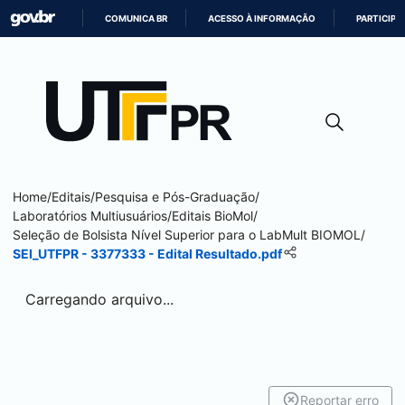
COMUNICA BR
ACESSO À INFORMAÇÃO
PARTICIPE
IR
PARA
O
CONTEÚDO
Home
/
Editais
/
Pesquisa e Pós-Graduação
/
Laboratórios Multiusuários
/
Editais BioMol
/
Seleção de Bolsista Nível Superior para o LabMult BIOMOL
/
SEI_UTFPR - 3377333 - Edital Resultado.pdf
Carregando arquivo...
Reportar erro