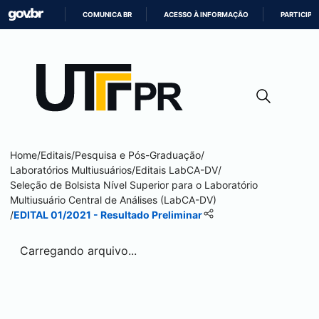
COMUNICA BR
ACESSO À INFORMAÇÃO
PARTICIPE
IR
PARA
O
CONTEÚDO
Home
/
Editais
/
Pesquisa e Pós-Graduação
/
Laboratórios Multiusuários
/
Editais LabCA-DV
/
Seleção de Bolsista Nível Superior para o Laboratório
Multiusuário Central de Análises (LabCA-DV)
/
EDITAL 01/2021 - Resultado Preliminar
Carregando arquivo...