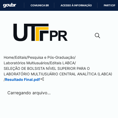
COMUNICA BR
ACESSO À INFORMAÇÃO
PARTICIPE
IR
PARA
O
CONTEÚDO
Home
/
Editais
/
Pesquisa e Pós-Graduação
/
Laboratórios Multiusuários
/
Editais LABCA
/
SELEÇÃO DE BOLSISTA NÍVEL SUPERIOR PARA O
LABORATÓRIO MULTIUSUÁRIO CENTRAL ANALÍTICA (LABCA)
/
Resultado Final.pdf
Carregando arquivo...