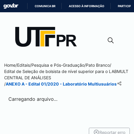
COMUNICA BR
ACESSO À INFORMAÇÃO
PARTICIPE
IR
PARA
O
CONTEÚDO
Home
/
Editais
/
Pesquisa e Pós-Graduação
/
Pato Branco
/
Edital de Seleção de bolsista de nível superior para o LABMULT
CENTRAL DE ANÁLISES
/
ANEXO A - Edital 01/2020 - Laboratório Multiusuários
Carregando arquivo...
Reportar erro