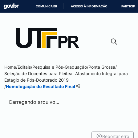
COMUNICA BR
ACESSO À INFORMAÇÃO
PARTICIPE
IR
PARA
O
CONTEÚDO
Home
/
Editais
/
Pesquisa e Pós-Graduação
/
Ponta Grossa
/
Seleção de Docentes para Pleitear Afastamento Integral para
Estágio de Pós-Doutorado 2019
/
Homologação do Resultado Final
Carregando arquivo...
Reportar erro