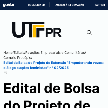
COMUNICA BR
ACESSO À INFORMAÇÃO
PARTICIPE
IR
PARA
O
CONTEÚDO
Home
/
Editais
/
Relações Empresariais e Comunitárias
/
Cornélio Procópio
/
Edital de Bolsa do Projeto de Extensão "Empoderando vozes:
diálogo e ações feministas" nº 02/2025
Edital de Bolsa
do Projeto de