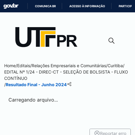
COMUNICA BR
ACESSO À INFORMAÇÃO
PARTICIPE
IR
PARA
O
CONTEÚDO
Home
/
Editais
/
Relações Empresariais e Comunitárias
/
Curitiba
/
EDITAL Nº 1/24 - DIREC-CT - SELEÇÃO DE BOLSISTA - FLUXO
CONTÍNUO
/
Resultado Final - Junho 2024
Carregando arquivo...
Reportar erro