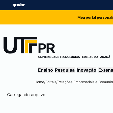
Meu portal personal
Ensino
Pesquisa
Inovação
Exten
Home
/
Editais
/
Relações Empresariais e Comunitá
Carregando arquivo...