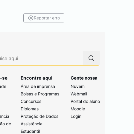
Reportar erro
-se
Encontre aqui
Gente nossa
ade
Área de imprensa
Nuvem
Bolsas e Programas
Webmail
Concursos
Portal do aluno
i
Diplomas
Moodle
ência
Proteção de Dados
Login
ção de
Assistência
Estudantil