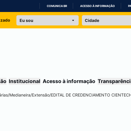
COMUNICA BR
ACESSO À INFORMAÇÃO
P
IR
izado
PARA
O
CONTEÚDO
são
Institucional
Acesso à informação
Transparênci
rias
/
Medianeira
/
Extensão
/
EDITAL DE CREDENCIAMENTO CIENTEC