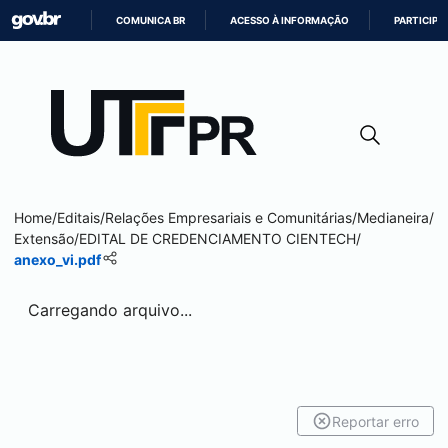
COMUNICA BR
ACESSO À INFORMAÇÃO
PARTICIPE
IR
PARA
O
CONTEÚDO
Home
/
Editais
/
Relações Empresariais e Comunitárias
/
Medianeira
/
Extensão
/
EDITAL DE CREDENCIAMENTO CIENTECH
/
anexo_vi.pdf
Carregando arquivo...
Reportar erro