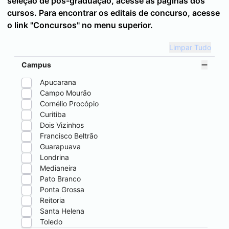
seleção de pós-graduação, acesse as páginas dos
cursos. Para encontrar os editais de concurso, acesse
o link "Concursos" no menu superior.
Limpar Tudo
Campus
Apucarana
Campo Mourão
Cornélio Procópio
Curitiba
Dois Vizinhos
Francisco Beltrão
Guarapuava
Londrina
Medianeira
Pato Branco
Ponta Grossa
Reitoria
Santa Helena
Toledo