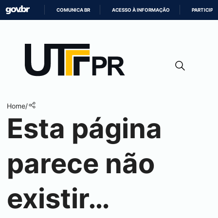
COMUNICA BR
ACESSO À INFORMAÇÃO
PARTICIPE
IR
PARA
O
CONTEÚDO
Home
/
Esta página
parece não
existir…