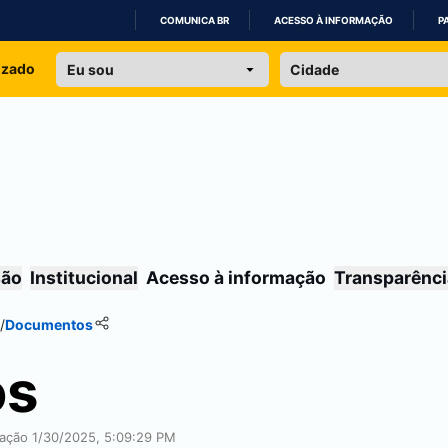
COMUNICA BR
ACESSO À INFORMAÇÃO
P
IR
izado
PARA
O
CONTEÚDO
são
Institucional
Acesso à informação
Transparênci
/
Documentos
os
cação 1/30/2025, 5:09:29 PM