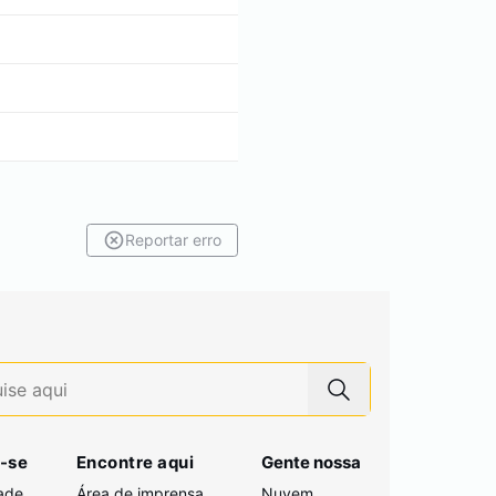
Reportar erro
-se
Encontre aqui
Gente nossa
ade
Área de imprensa
Nuvem