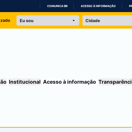
COMUNICA BR
ACESSO À INFORMAÇÃO
P
IR
izado
PARA
O
CONTEÚDO
são
Institucional
Acesso à informação
Transparênci