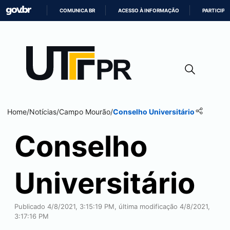
COMUNICA BR
ACESSO À INFORMAÇÃO
PARTICIPE
IR
PARA
O
CONTEÚDO
Home
/
Notícias
/
Campo Mourão
/
Conselho Universitário
Conselho
Universitário
Publicado 4/8/2021, 3:15:19 PM, última modificação 4/8/2021,
3:17:16 PM