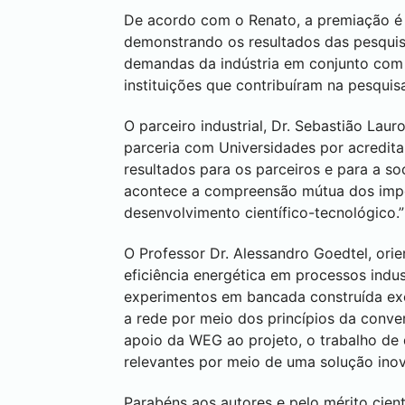
De acordo com o Renato, a premiação é 
demonstrando os resultados das pesquisa
demandas da indústria em conjunto com a
instituições que contribuíram na pesquis
O parceiro industrial, Dr. Sebastião La
parceria com Universidades por acredita
resultados para os parceiros e para a s
acontece a compreensão mútua dos impor
desenvolvimento científico-tecnológico.”
O Professor Dr. Alessandro Goedtel, ori
eficiência energética em processos indus
experimentos em bancada construída excl
a rede por meio dos princípios da conve
apoio da WEG ao projeto, o trabalho d
relevantes por meio de uma solução ino
Parabéns aos autores e pelo mérito cient