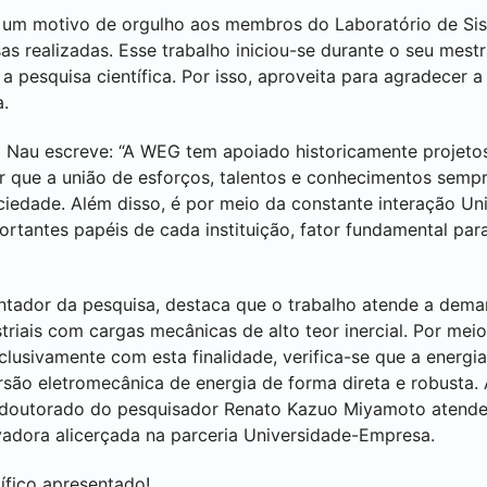
um motivo de orgulho aos membros do Laboratório de Sist
s realizadas. Esse trabalho iniciou-se durante o seu mest
 pesquisa científica. Por isso, aproveita para agradecer a
a.
uro Nau escreve: “A WEG tem apoiado historicamente projet
r que a união de esforços, talentos e conhecimentos semp
ociedade. Além disso, é por meio da constante interação U
tantes papéis de cada instituição, fator fundamental par
entador da pesquisa, destaca que o trabalho atende a dem
triais com cargas mecânicas de alto teor inercial. Por mei
usivamente com esta finalidade, verifica-se que a energia
rsão eletromecânica de energia de forma direta e robusta. 
e doutorado do pesquisador Renato Kazuo Miyamoto atend
vadora alicerçada na parceria Universidade-Empresa.
ífico apresentado!