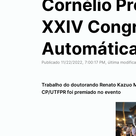
Cornélio P
XXIV Congr
Automátic
Publicado 11/22/2022, 7:00:17 PM, última modific
Trabalho do doutorando Renato Kazuo M
CP/UTFPR foi premiado no evento