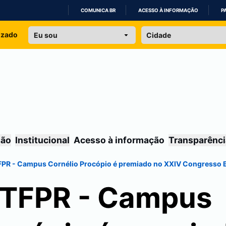
COMUNICA BR
ACESSO À INFORMAÇÃO
P
IR
izado
PARA
O
CONTEÚDO
são
Institucional
Acesso à informação
Transparênci
TFPR - Campus
Cornélio Procópio
é premiado no XXIV Congresso B
UTFPR - Campus