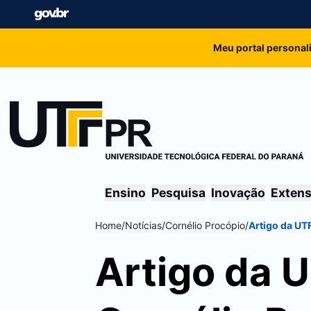
Meu portal personal
Ensino
Pesquisa
Inovação
Exten
Home
/
Notícias
/
Cornélio Procópio
/
Artigo da U
Artigo da 