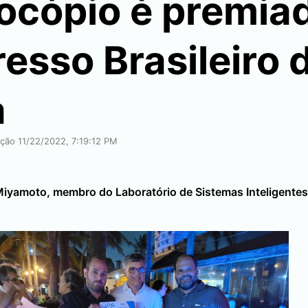
rocópio
é premia
esso Brasileiro 
a
ação 11/22/2022, 7:19:12 PM
iyamoto, membro do Laboratório de Sistemas Inteligente