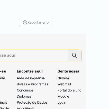
Reportar erro
-se
Encontre aqui
Gente nossa
ade
Área de imprensa
Nuvem
Bolsas e Programas
Webmail
Concursos
Portal do aluno
i
Diplomas
Moodle
ência
Proteção de Dados
Login
ção de
Assistência