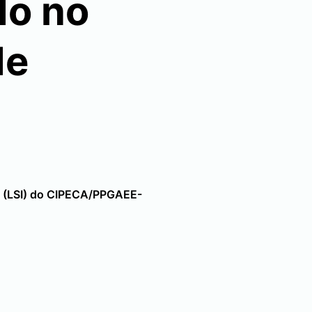
do no
de
s (LSI) do CIPECA/PPGAEE-