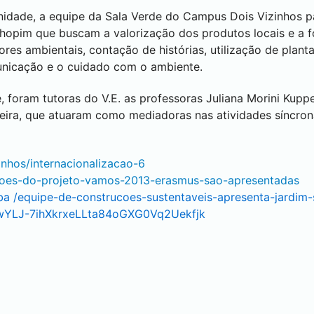
nidade, a equipe da Sala Verde do Campus
Dois Vizinhos
p
Chopim que buscam a valorização dos produtos locais e a
es ambientais, contação de histórias, utilização de planta
unicação e o cuidado com o ambiente.
e, foram tutoras do V.E. as professoras Juliana Morini Kuppe
eira, que atuaram como mediadoras nas atividades síncron
zinhos/internacionalizacao-6
/acoes-do-projeto-vamos-2013-erasmus-sao-apresentadas
ba
/equipe-de-construcoes-sustentaveis-apresenta-jardim-
wYLJ-7ihXkrxeLLta84oGXG0Vq2Uekfjk