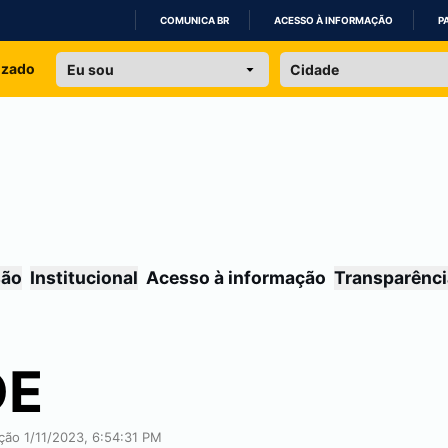
COMUNICA BR
ACESSO À INFORMAÇÃO
P
IR
izado
PARA
O
CONTEÚDO
são
Institucional
Acesso à informação
Transparênci
DE
ação 1/11/2023, 6:54:31 PM