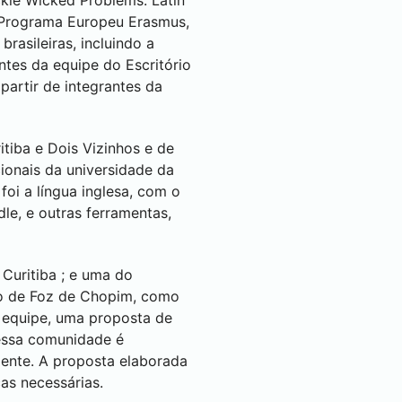
ckle Wicked Problems: Latin
o Programa Europeu Erasmus,
rasileiras, incluindo a
antes da equipe do Escritório
 partir de integrantes da
itiba
e
Dois Vizinhos
e de
cionais da universidade da
oi a língua inglesa, com o
e, e outras ferramentas,
e
Curitiba
; e uma do
so de Foz de Chopim, como
m equipe, uma proposta de
nessa comunidade é
ente. A proposta elaborada
as necessárias.