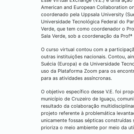
Esse Virtual Exchange (V.E.) é uma ação
American and European Collaboration on
coordenado pela Uppsala University (Suéc
Universidade Tecnológica Federal do Pa
Verde, que tem como coordenador o Prof
Sala Verde, sob a coordenação da Profª 
O curso virtual contou com a participa
outras instituições nacionais. Contou, a
Suécia (Europa) e da Universidade Tecno
uso da Plataforma Zoom para os encontr
para as atividades assíncronas.
O objetivo específico desse V.E. foi p
município de Cruzeiro de Iguaçu, comu
resultado da colaboração multidisciplina
projeto referente à problemática levan
unicamente fossas sépticas construídas
prioriza o meio ambiente por meio da uti