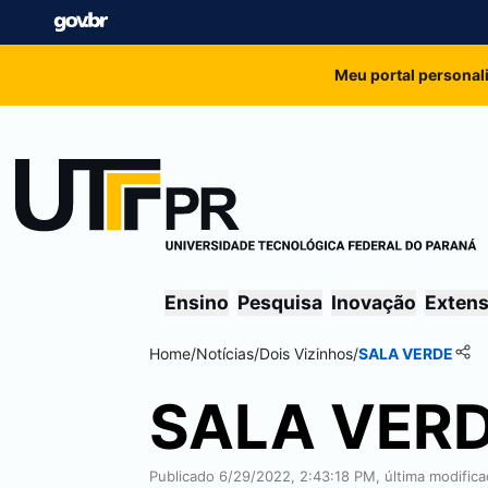
Meu portal personal
Ensino
Pesquisa
Inovação
Exten
Home
/
Notícias
/
Dois Vizinhos
/
SALA VERDE
SALA VER
Publicado 6/29/2022, 2:43:18 PM, última modific