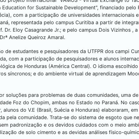
 do projeto internacional "VAMOS - Virtual Exchange to Ta
 Education for Sustainable Development", financiado pel
ia), com a participação de universidades internacionais e b
raná, representada pelo campus
Curitiba
a partir de integr
. Dr. Eloy Casagrande Jr.; e pelo campus
Dois Vizinhos
, a
Drª Anelize Queiroz Amaral.
ção de estudantes e pesquisadores da UTFPR dos campi
Cur
inda, com a participação de pesquisadores e alunos interna
lógica de Honduras (América Central). O idioma escolhido f
os síncronos; e do ambiente virtual de aprendizagem Moodl
ropor soluções para problemas de duas comunidades, uma d
nidade Foz do Chopim, ambas no Estado no Paraná. No ca
r, alunos do V.E (Brasil, Suécia e Honduras) elaboraram, e
tada pela comunidade. Trata-se do sistema de esgoto que 
 sem padronização e os devidos cuidados com o meio ambi
lização de solo cimento e as devidas análises físico-químic