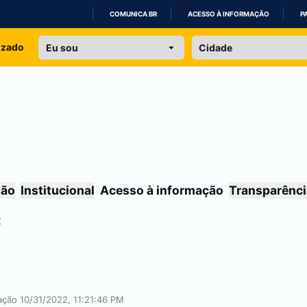
COMUNICA BR
ACESSO À INFORMAÇÃO
P
IR
izado
PARA
O
CONTEÚDO
são
Institucional
Acesso à informação
Transparênci
ação 10/31/2022, 11:21:46 PM