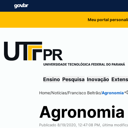
Meu portal personal
Ensino
Pesquisa
Inovação
Exten
Home
/
Notícias
/
Francisco Beltrão
/
Agronomia
Agronomia
Publicado 8/19/2020, 12:47:08 PM, última modific