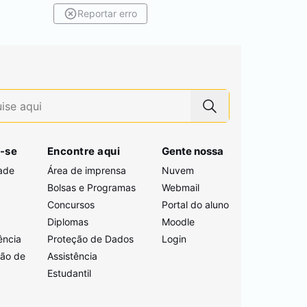
Reportar erro
-se
Encontre aqui
Gente nossa
ade
Área de imprensa
Nuvem
Bolsas e Programas
Webmail
Concursos
Portal do aluno
i
Diplomas
Moodle
ência
Proteção de Dados
Login
ção de
Assistência
Estudantil
a