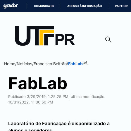
COMUNICA BR
ACESSO À INFORMAÇÃO
PARTICIPE
IR
PARA
O
CONTEÚDO
Home
/
Notícias
/
Francisco Beltrão
/
FabLab
FabLab
Publicado 3/29/2019, 1:25:25 PM, última modificação
10/31/2022, 11:30:50 PM
Laboratório de Fabricação é disponibilizado a
alunos e servidores