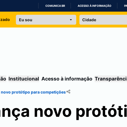
COMUNICA BR
ACESSO À INFORMAÇÃO
P
IR
izado
PARA
O
CONTEÚDO
são
Institucional
Acesso à informação
Transparênci
a novo protótipo para competições
ança novo protót