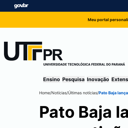
Meu portal personal
Ensino
Pesquisa
Inovação
Exten
Home
/
Notícias
/
Últimas notícias
/
Pato Baja lanç
Pato Baja l