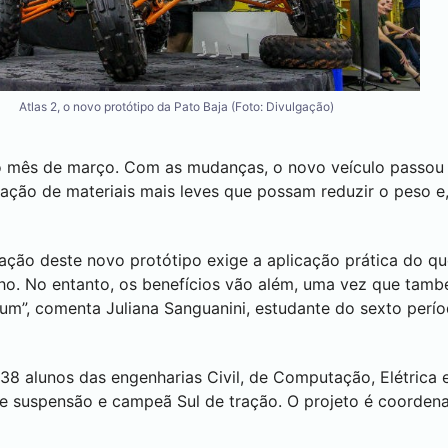
Atlas 2, o novo protótipo da Pato Baja (Foto: Divulgação)
imo mês de março. Com as mudanças, o novo veículo passou
cação de materiais mais leves que possam reduzir o peso 
ação deste novo protótipo exige a aplicação prática do 
ganho. No entanto, os benefícios vão além, uma vez que ta
m”, comenta Juliana Sanguanini, estudante do sexto períod
 38 alunos das engenharias Civil, de Computação, Elétric
de suspensão e campeã Sul de tração. O projeto é coorden