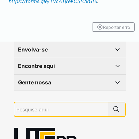
https://forms.gle/TVcATjreKC5fCkGf6
.
Reportar erro
Envolva-se
Encontre aqui
Gente nossa