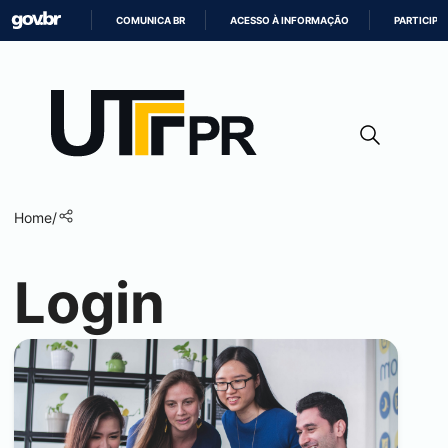
COMUNICA BR
ACESSO À INFORMAÇÃO
PARTICIPE
IR
PARA
O
CONTEÚDO
Home
/
Login