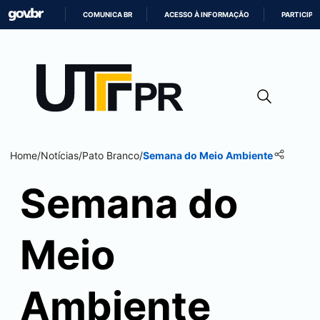
COMUNICA BR
ACESSO À INFORMAÇÃO
PARTICIPE
IR
PARA
O
CONTEÚDO
Home
/
Notícias
/
Pato Branco
/
Semana do Meio Ambiente
Semana do
Meio
Ambiente