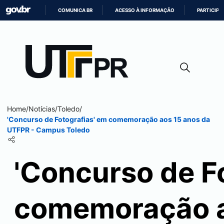
COMUNICA BR
ACESSO À INFORMAÇÃO
PARTICIPE
IR
PARA
O
CONTEÚDO
Home
/
Notícias
/
Toledo
/
'Concurso de Fotografias' em comemoração aos 15 anos da
UTFPR - Campus
Toledo
'Concurso de F
comemoração a