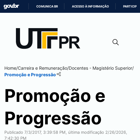
COMUNICA BR
ACESSO À INFORMAÇÃO
PARTICIPE
IR
PARA
O
CONTEÚDO
Home
/
Carreira e Remuneração
/
Docentes - Magistério Superior
/
Promoção e Progressão
Promoção e
Progressão
Publicado 7/3/2017, 3:39:58 PM, última modificação 2/26/2026,
7:42:30 PM