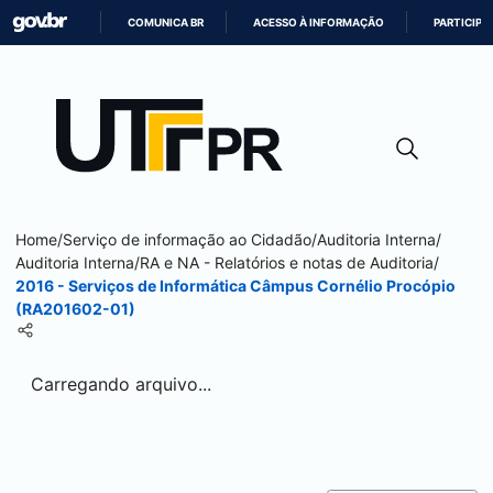
COMUNICA BR
ACESSO À INFORMAÇÃO
PARTICIPE
IR
PARA
O
CONTEÚDO
Home
/
Serviço de informação ao Cidadão
/
Auditoria Interna
/
Auditoria Interna
/
RA e NA - Relatórios e notas de Auditoria
/
2016 - Serviços de Informática Câmpus
Cornélio Procópio
(RA201602-01)
Carregando arquivo...