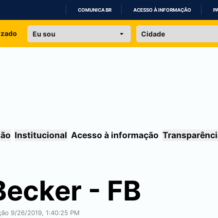
COMUNICA BR
ACESSO À INFORMAÇÃO
P
IR
izado
PARA
O
CONTEÚDO
são
Institucional
Acesso à informação
Transparênci
Becker - FB
ação 9/26/2019, 1:40:25 PM