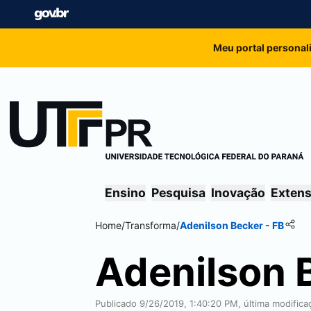
Meu portal personal
Ensino
Pesquisa
Inovação
Exten
Home
/
Transforma
/
Adenilson Becker - FB
Adenilson 
Publicado 9/26/2019, 1:40:20 PM, última modific