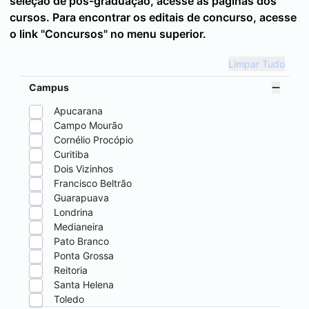
seleção de pós-graduação, acesse as páginas dos
cursos. Para encontrar os editais de concurso, acesse
o link "Concursos" no menu superior.
Limpar Tudo
Campus
Apucarana
Campo Mourão
Cornélio Procópio
Curitiba
Dois Vizinhos
Francisco Beltrão
Guarapuava
Londrina
Medianeira
Pato Branco
Ponta Grossa
Reitoria
Santa Helena
Toledo