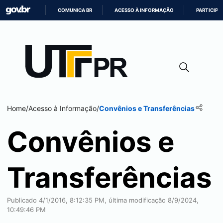
COMUNICA BR
ACESSO À INFORMAÇÃO
PARTICIPE
IR
PARA
O
CONTEÚDO
Home
/
Acesso à Informação
/
Convênios e Transferências
Convênios e
Transferências
Publicado 4/1/2016, 8:12:35 PM, última modificação 8/9/2024,
10:49:46 PM