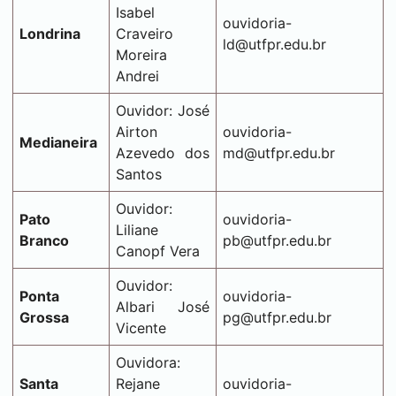
Isabel
ouvidoria-
Londrina
Craveiro
ld@utfpr.edu.br
Moreira
Andrei
Ouvidor: José
Airton
ouvidoria-
Medianeira
Azevedo dos
md@utfpr.edu.br
Santos
Ouvidor:
Pato
ouvidoria-
Liliane
Branco
pb@utfpr.edu.br
Canopf Vera
Ouvidor:
Ponta
ouvidoria-
Albari José
Grossa
pg@utfpr.edu.br
Vicente
Ouvidora:
Santa
Rejane
ouvidoria-