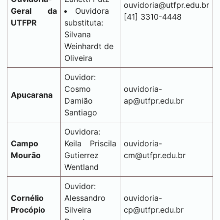
ouvidoria@utfpr.edu.br
Geral da
Ouvidora
[41] 3310-4448
UTFPR
substituta:
Silvana
Weinhardt de
Oliveira
Ouvidor:
Cosmo
ouvidoria-
Apucarana
Damião
ap@utfpr.edu.br
Santiago
Ouvidora:
Campo
Keila Priscila
ouvidoria-
Mourão
Gutierrez
cm@utfpr.edu.br
Wentland
Ouvidor:
Cornélio
Alessandro
ouvidoria-
Procópio
Silveira
cp@utfpr.edu.br