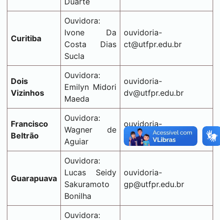
Duarte
Ouvidora:
Ivone Da
ouvidoria-
Curitiba
Costa Dias
ct@utfpr.edu.br
Sucla
Ouvidora:
Dois
ouvidoria-
Emilyn Midori
Vizinhos
dv@utfpr.edu.br
Maeda
Ouvidora:
Francisco
ouvidoria-
Wagner de
Beltrão
fb@utfpr.edu.br
Aguiar
Ouvidora:
Lucas Seidy
ouvidoria-
Guarapuava
Sakuramoto
gp@utfpr.edu.br
Bonilha
Ouvidora: