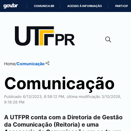
COMUNICA BR
ACESSO À INFORMAÇÃO
PARTICIPE
IR
PARA
O
CONTEÚDO
Home
/
Comunicação
Comunicação
Publicado 6/13/2023, 8:58:12 PM, última modificação 3/10/2026,
9:16:26 PM
A UTFPR conta com a Diretoria de Gestão
da Comunicação (Reitoria) e uma