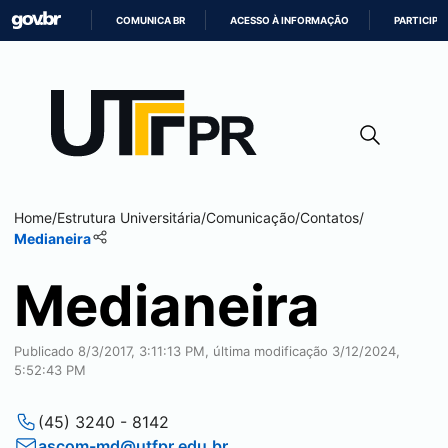
COMUNICA BR
ACESSO À INFORMAÇÃO
PARTICIPE
IR
PARA
O
CONTEÚDO
Home
/
Estrutura Universitária
/
Comunicação
/
Contatos
/
Medianeira
Medianeira
Publicado 8/3/2017, 3:11:13 PM, última modificação 3/12/2024,
5:52:43 PM
(45) 3240 - 8142
ascom-md@utfpr.edu.br